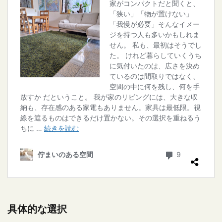
体を包み込むタオル
優秀なお皿
切り枝
北欧風
吸水マット
図工の作品
壁かけ
大判バスタオル
大型家具
大画面で映画
子ども部屋
家電レンタル
寛ぎスペース
後付け収納
新居
新居生活
気球柄
洗面所
海外風
玄関とキッチンに置いた
男前インテリア
省スペース収納
真鍮
石膏ボード用
硬めの座面
空間を広く使う方法
突っ張りラック
築7年
紅梅
組み合わせ
結婚
花を飾る
遮光
金運アップ
間取り
食器、マルミツポテリ
魅せる収納
検索
具体的な選択