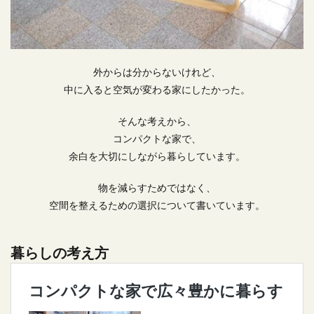
おしゃれなキッチンアイテム
オブジェ
お気に入り家具
お皿
カーテン
キッチン家電
ゴールド
ゴッホ
シルバー
スタイリッシュ
スチールブラック
ストーリー
ソファー
外からは分からないけれど、
中に入ると空気が変わる家にしたかった。
タイルシール
タオルバー
タオルハンガー
ディッシュラック
デザイン
デザイン雑貨
そんな考えから、
テレビはいらない
トースター
トイレインテリア
コンパクトな家で、
トイレットペーパーホルダー
トイレ収納
余白を大切にしながら暮らしています。
トイレ芳香剤
バスタオル
ピザ
ブラス
物を減らすためではなく、
プレート
プロジェクター
ベビー用品
空間を整えるための選択について書いています。
ボイルレースカーテン
ミニマムな暮らし
ミニマムな生活
モビール
ラダーシェルフ
暮らしの考え方
ランドリー
リビングダイニング
リフォーム
レース
一人で設置
一軒家 おしゃれインテリア
中古住宅
主婦リアリティ
住宅ローン
住環境