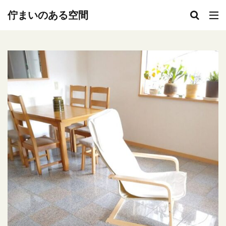
キーワード
佇まいのある空間
カテゴリー
タグ
300円
Delonghi
DIY
Expo2025
ＩＫＥＡ
JA直売所
NATUZZI
popIn Aladdin X2 Plus
ｓｔｕｄｉｏｍ’
Umbra
ｗｏｏｄ
アート
アイアンオブジェ
イタリアレザー
イメチェン
インダストリアル
インテリア ゴミ箱 セネガルバスケット
インテリア 配置
インテリアコーディネート
ウォールデコ
オーブン