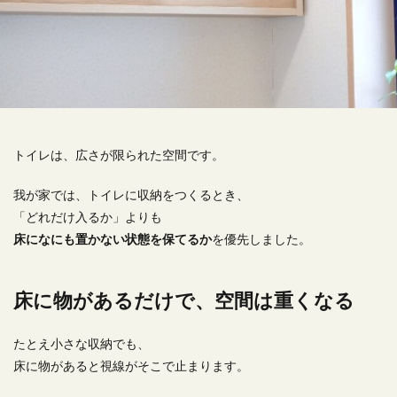
おしゃれなキッチンアイテム
オブジェ
お気に入り家具
お皿
カーテン
キッチン家電
ゴールド
ゴッホ
シルバー
スタイリッシュ
スチールブラック
ストーリー
ソファー
タイルシール
タオルバー
タオルハンガー
ディッシュラック
デザイン
デザイン雑貨
トイレは、広さが限られた空間です。
テレビはいらない
トースター
トイレインテリア
我が家では、トイレに収納をつくるとき、
トイレットペーパーホルダー
トイレ収納
「どれだけ入るか」よりも
トイレ芳香剤
バスタオル
ピザ
ブラス
床になにも置かない状態を保てるか
を優先しました。
プレート
プロジェクター
ベビー用品
ボイルレースカーテン
ミニマムな暮らし
床に物があるだけで、空間は重くなる
ミニマムな生活
モビール
ラダーシェルフ
ランドリー
リビングダイニング
リフォーム
たとえ小さな収納でも、
レース
一人で設置
一軒家 おしゃれインテリア
床に物があると視線がそこで止まります。
中古住宅
主婦リアリティ
住宅ローン
住環境