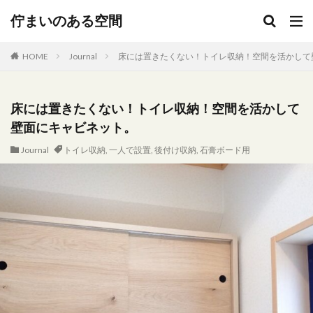
キーワード
佇まいのある空間
HOME
Journal
床には置きたくない！トイレ収納！空間を活かして
カテゴリー
床には置きたくない！トイレ収納！空間を活かして
壁面にキャビネット。
タグ
Journal
トイレ収納
,
一人で設置
,
後付け収納
,
石膏ボード用
300円
Delonghi
DIY
Expo2025
ＩＫＥＡ
JA直売所
NATUZZI
popIn Aladdin X2 Plus
ｓｔｕｄｉｏｍ’
Umbra
ｗｏｏｄ
アート
アイアンオブジェ
イタリアレザー
イメチェン
インダストリアル
インテリア ゴミ箱 セネガルバスケット
インテリア 配置
インテリアコーディネート
ウォールデコ
オーブン