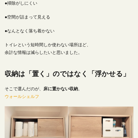
●掃除がしにくい
体を包み込むタオル
優秀なお皿
切り枝
北欧風
吸水マット
図工の作品
壁かけ
●空間が詰まって見える
大判バスタオル
大型家具
大画面で映画
●なんとなく落ち着かない
子ども部屋
家電レンタル
寛ぎスペース
後付け収納
新居
新居生活
気球柄
トイレという短時間しか使わない場所ほど、
洗面所
海外風
玄関とキッチンに置いた
余計な情報は減らしたいと思いました。
男前インテリア
省スペース収納
真鍮
石膏ボード用
硬めの座面
空間を広く使う方法
収納は「置く」のではなく「浮かせる」
突っ張りラック
築7年
紅梅
組み合わせ
結婚
花を飾る
遮光
金運アップ
間取り
そこで選んだのが、
床に置かない収納
。
食器、マルミツポテリ
魅せる収納
ウォールシェルフ
検索