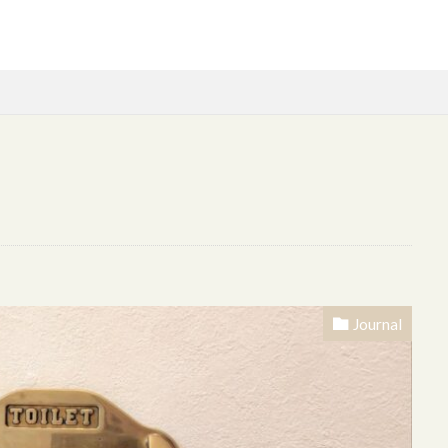
onghi
DIY
Expo2025
ＩＫＥＡ
JA直売所
NATUZ
 Plus
ｓｔｕｄｉｏｍ’
Umbra
ｗｏｏｄ
アート
イメチェン
インダストリアル
インテリア ゴミ箱 セネガ
置
インテリアコーディネート
ウォールデコ
オーブン
Journal
チンアイテム
オブジェ
お気に入り家具
お皿
カーテン
ゴッホ
シルバー
スタイリッシュ
スチールブラック
ス
タイルシール
タオルバー
タオルハンガー
ディッシュラック
テレビはいらない
トースター
トイレインテリア