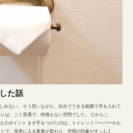
パーホルダー
トイレ収納
トイレ芳香剤
バスタオル
ピ
プロジェクター
ベビー用品
ボイルレースカーテン
ミニマム
モビール
ラダーシェルフ
ランドリー
リビングダイニ
レース
一人で設置
一軒家 おしゃれインテリア
中古住宅
住宅ローン
住環境
体を包み込むタオル
優秀なお皿
水マット
図工の作品
壁かけ
大判バスタオル
大型家具
家電レンタル
寛ぎスペース
後付け収納
新居
新居生
外風
玄関とキッチンに置いた
男前インテリア
省スペース収
硬めの座面
空間を広く使う方法
突っ張りラック
築7年
結婚
花を飾る
遮光
金運アップ
間取り
食器、
した話
しれない。 そう思いながら、自分でできる範囲で手を入れて
イレは、ごく普通で、特徴もない空間でした。 だからこ
検索
替えのポイント まず手をつけたのは、トイレットペーパーホル
とで、視界に入る要素が変わり、空間の印象がすっ […]