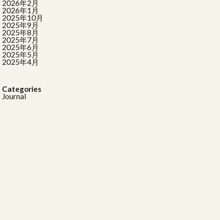
2026年2月
ザ
ブラス
2026年1月
2025年10月
な暮らし
2025年9月
2025年8月
ング
2025年7月
2025年6月
2025年5月
2025年4月
切り枝
大画面で映画
Categories
Journal
活
気球柄
納
真鍮
紅梅
マルミツポテリ