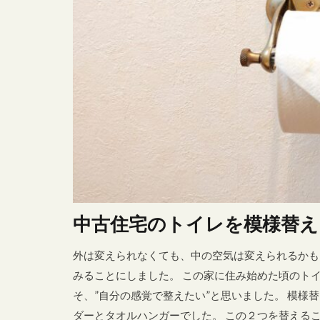
トイレットペー
プレート
ミニマムな生活
リフォーム
主婦リアリティ
北欧風
吸
子ども部屋
洗面所
海
石膏ボード用
組み合わせ
中古住宅のトイレを模様替え
魅せる収納
外は変えられなくても、中の空気は変えられるかも
みることにしました。 この家に住み始めた頃のト
そ、”自分の感覚で整えたい”と思いました。 模様
ダーとタオルハンガーでした。 この２つを替えるこ