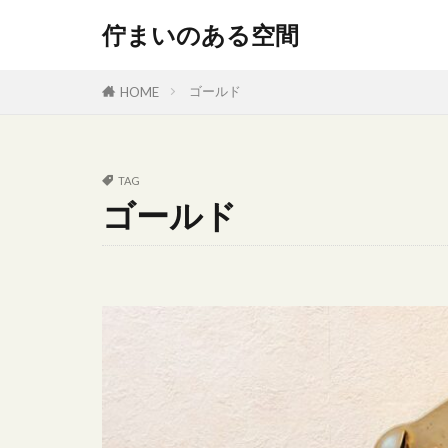
佇まいのある空間
カテゴリー
ゴールド
HOME
タグ
TAG
ゴールド
300円
Del
popIn Aladdin X2
イタリアレザー
インテリア 配
おしゃれなキッ
ゴールド
ソファー
デザイン雑貨