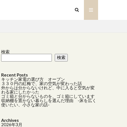
検索
検索
ZI
アイアンオブジェ
Recent Posts
ルバスケット
キッチン家電の選び方 オーブン
３３０円の紅梅で、家の空気が変わった話
外からは分からないけれど、中に入ると空気が変
わる家にしたかった
キッチン家電
ゴミ箱と分からないものを、ゴミ箱にしています
収納棚を置かない暮らしを選んだ理由 -床を広く
トーリー
使いたい、小さな家の話-
デザイン
Archives
2026年3月