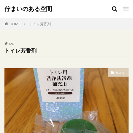
キーワード
佇まいのある空間
HOME
トイレ芳香剤
カテゴリー
TAG
トイレ芳香剤
タグ
300円
Delonghi
DIY
Expo2025
Journal
ＩＫＥＡ
JA直売所
NATUZZI
popIn Aladdin X2 Plus
ｓｔｕｄｉｏｍ’
Umbra
ｗｏｏｄ
アート
アイアンオブジェ
イタリアレザー
イメチェン
インダストリアル
インテリア ゴミ箱 セネガルバスケット
インテリア 配置
インテリアコーディネート
ウォールデコ
オーブン