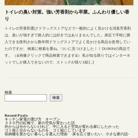
おしゃれなキッチンアイテム
オブジェ
トイレの臭い対策。強い芳香剤から卒業。ふんわり優しい香
お気に入り家具
お皿
カーテン
キッチン家電
り
ゴールド
ゴッホ
シルバー
スタイリッシュ
トイレの芳香剤選び ドラッグストアなどで一般的によく見かける消臭芳香剤
スチールブラック
ストーリー
ソファー
は、臭いが強すぎて個人的には好きではありませんでした。身近で手軽に購
タイルシール
タオルバー
タオルハンガー
入できる便利さから数年間ドラッグストアでよく見かける商品を使用してい
たのですが、 検索に検索を重ね、ついに見つけました！！ DUSKINの商品で
ディッシュラック
デザイン
デザイン雑貨
す。 （⇊画像クリックで商品検索できます⇊） 私が知る限りではインターネ
テレビはいらない
トースター
トイレインテリア
ットでしか購入できないので、ストックが残り1箱 […]
トイレットペーパーホルダー
トイレ収納
トイレ芳香剤
バスタオル
ピザ
ブラス
プレート
プロジェクター
ベビー用品
検索
ボイルレースカーテン
ミニマムな暮らし
検索
ミニマムな生活
モビール
ラダーシェルフ
ランドリー
リビングダイニング
リフォーム
Recent Posts
キッチン家電の選び方 オーブン
レース
一人で設置
一軒家 おしゃれインテリア
３３０円の紅梅で、家の空気が変わった話
外からは分からないけれど、中に入ると空気が変わる家にしたかった
ゴミ箱と分からないものを、ゴミ箱にしています
中古住宅
主婦リアリティ
住宅ローン
住環境
収納棚を置かない暮らしを選んだ理由 -床を広く使いたい、小さな家の話-