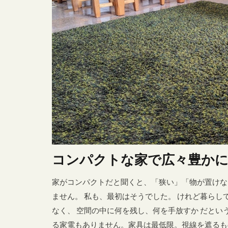
トイレットペー
プレート
ミニマムな生活
リフォーム
主婦リアリティ
北欧風
吸
子ども部屋
洗面所
海
石膏ボード用
組み合わせ
コンパクトな家で広々豊か
魅せる収納
家がコンパクトだと聞くと、「狭い」「物が置けな
ません。 私も、最初はそうでした。 けれど暮ら
なく、 空間の中に何を残し、何を手放すか だとい
る家電もありません。家具は最低限。視線を遮るもの