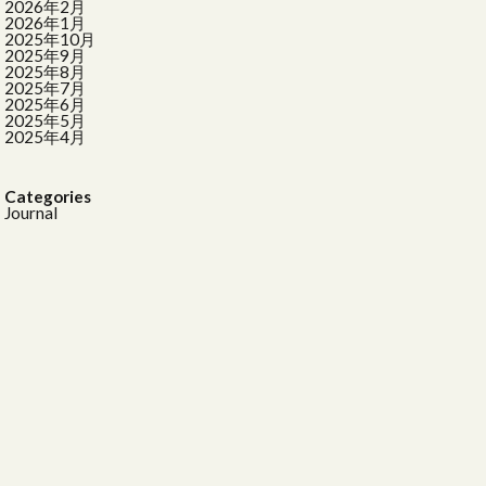
2026年2月
ザ
ブラス
2026年1月
2025年10月
な暮らし
2025年9月
2025年8月
ング
2025年7月
2025年6月
2025年5月
2025年4月
切り枝
大画面で映画
Categories
Journal
活
気球柄
納
真鍮
紅梅
マルミツポテリ