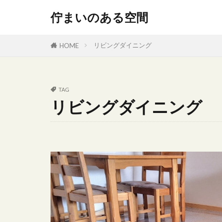
佇まいのある空間
カテゴリー
リビングダイニング
HOME
タグ
TAG
リビングダイニング
300円
Del
popIn Aladdin X2
イタリアレザー
インテリア 配
おしゃれなキッ
ゴールド
ソファー
デザイン雑貨