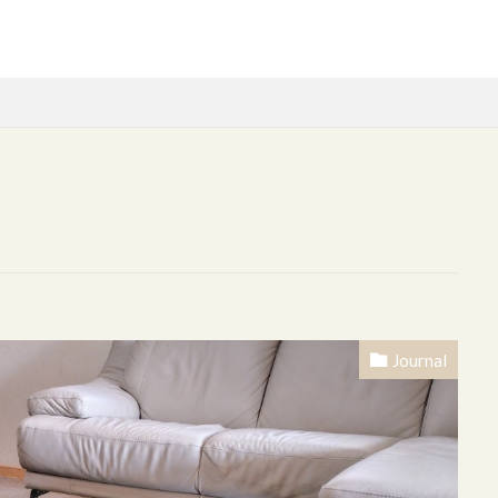
onghi
DIY
Expo2025
ＩＫＥＡ
JA直売所
NATUZ
 Plus
ｓｔｕｄｉｏｍ’
Umbra
ｗｏｏｄ
アート
イメチェン
インダストリアル
インテリア ゴミ箱 セネガ
置
インテリアコーディネート
ウォールデコ
オーブン
Journal
チンアイテム
オブジェ
お気に入り家具
お皿
カーテン
ゴッホ
シルバー
スタイリッシュ
スチールブラック
ス
タイルシール
タオルバー
タオルハンガー
ディッシュラック
テレビはいらない
トースター
トイレインテリア