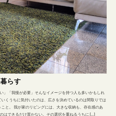
パーホルダー
トイレ収納
トイレ芳香剤
バスタオル
ピ
プロジェクター
ベビー用品
ボイルレースカーテン
ミニマム
モビール
ラダーシェルフ
ランドリー
リビングダイニ
レース
一人で設置
一軒家 おしゃれインテリア
中古住宅
住宅ローン
住環境
体を包み込むタオル
優秀なお皿
水マット
図工の作品
壁かけ
大判バスタオル
大型家具
家電レンタル
寛ぎスペース
後付け収納
新居
新居生
外風
玄関とキッチンに置いた
男前インテリア
省スペース収
硬めの座面
空間を広く使う方法
突っ張りラック
築7年
結婚
花を飾る
遮光
金運アップ
間取り
食器、
に暮らす
い」「我慢が必要」そんなイメージを持つ人も多いかもしれ
していくうちに気付いたのは、広さを決めているのは間取りでは
検索
うこと。 我が家のリビングには、大きな収納も、存在感のあ
はできるだけ置かない。その選択を重ねるうちに […]