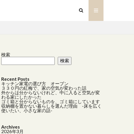
検索
検索
ZI
アイアンオブジェ
Recent Posts
ルバスケット
キッチン家電の選び方 オーブン
３３０円の紅梅で、家の空気が変わった話
外からは分からないけれど、中に入ると空気が変
わる家にしたかった
キッチン家電
ゴミ箱と分からないものを、ゴミ箱にしています
収納棚を置かない暮らしを選んだ理由 -床を広く
トーリー
使いたい、小さな家の話-
デザイン
Archives
2026年3月