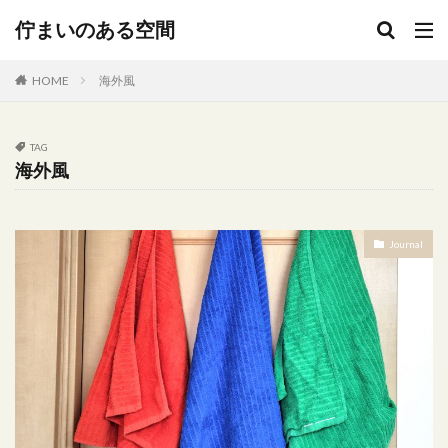
キーワード
佇まいのある空間
HOME
海外風
カテゴリー
TAG
海外風
タグ
300円
Delonghi
DIY
Expo2025
Journal
ＩＫＥＡ
JA直売所
NATUZZI
popIn Aladdin X2 Plus
ｓｔｕｄｉｏｍ’
Umbra
ｗｏｏｄ
アート
アイアンオブジェ
イタリアレザー
イメチェン
インダストリアル
インテリア ゴミ箱 セネガルバスケット
インテリア 配置
インテリアコーディネート
ウォールデコ
オーブン