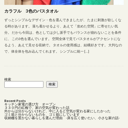
おしゃれなキッチンアイテム
オブジェ
カラフル 3色のバスタオル
お気に入り家具
お皿
カーテン
キッチン家電
ゴールド
ゴッホ
シルバー
スタイリッシュ
ずっとシンプルなデザイン・色を選んできましたが、 たまに刺激が欲しくな
る時があります。 落ち着かせるより、あえて「攻めた空間」に寄せたい気
スチールブラック
ストーリー
ソファー
分。 だから今回は、色としては少し派手でもバランスが崩れないことを条件
タイルシール
タオルバー
タオルハンガー
に、 この3色を選んでいます。 空間全体で見てバスタオルがアクセントにな
るよう、あえて見せる収納で。 タオルの使用感は、結構好きです。 大判なの
ディッシュラック
デザイン
デザイン雑貨
で、体全体を包み込んでくれます。 シンプルに統一 […]
テレビはいらない
トースター
トイレインテリア
トイレットペーパーホルダー
トイレ収納
トイレ芳香剤
バスタオル
ピザ
ブラス
検索
プレート
プロジェクター
ベビー用品
検索
ボイルレースカーテン
ミニマムな暮らし
ミニマムな生活
モビール
ラダーシェルフ
Recent Posts
キッチン家電の選び方 オーブン
ランドリー
リビングダイニング
リフォーム
３３０円の紅梅で、家の空気が変わった話
外からは分からないけれど、中に入ると空気が変わる家にしたかった
レース
一人で設置
一軒家 おしゃれインテリア
ゴミ箱と分からないものを、ゴミ箱にしています
収納棚を置かない暮らしを選んだ理由 -床を広く使いたい、小さな家の話-
中古住宅
主婦リアリティ
住宅ローン
住環境