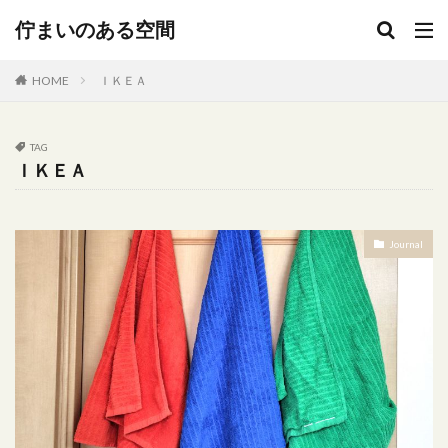
キーワード
佇まいのある空間
HOME
ＩＫＥＡ
カテゴリー
TAG
ＩＫＥＡ
タグ
300円
Delonghi
DIY
Expo2025
Journal
ＩＫＥＡ
JA直売所
NATUZZI
popIn Aladdin X2 Plus
ｓｔｕｄｉｏｍ’
Umbra
ｗｏｏｄ
アート
アイアンオブジェ
イタリアレザー
イメチェン
インダストリアル
インテリア ゴミ箱 セネガルバスケット
インテリア 配置
インテリアコーディネート
ウォールデコ
オーブン