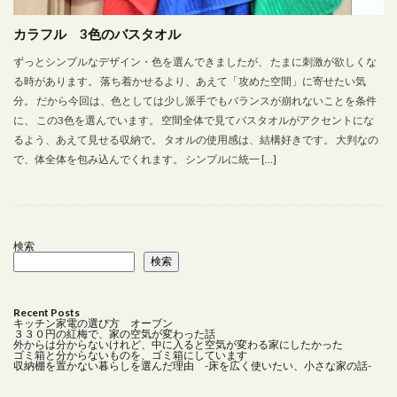
おしゃれなキッチンアイテム
オブジェ
カラフル 3色のバスタオル
お気に入り家具
お皿
カーテン
キッチン家電
ゴールド
ゴッホ
シルバー
スタイリッシュ
ずっとシンプルなデザイン・色を選んできましたが、 たまに刺激が欲しくな
る時があります。 落ち着かせるより、あえて「攻めた空間」に寄せたい気
スチールブラック
ストーリー
ソファー
分。 だから今回は、色としては少し派手でもバランスが崩れないことを条件
タイルシール
タオルバー
タオルハンガー
に、 この3色を選んでいます。 空間全体で見てバスタオルがアクセントにな
るよう、あえて見せる収納で。 タオルの使用感は、結構好きです。 大判なの
ディッシュラック
デザイン
デザイン雑貨
で、体全体を包み込んでくれます。 シンプルに統一 […]
テレビはいらない
トースター
トイレインテリア
トイレットペーパーホルダー
トイレ収納
トイレ芳香剤
バスタオル
ピザ
ブラス
検索
プレート
プロジェクター
ベビー用品
検索
ボイルレースカーテン
ミニマムな暮らし
ミニマムな生活
モビール
ラダーシェルフ
Recent Posts
キッチン家電の選び方 オーブン
ランドリー
リビングダイニング
リフォーム
３３０円の紅梅で、家の空気が変わった話
外からは分からないけれど、中に入ると空気が変わる家にしたかった
レース
一人で設置
一軒家 おしゃれインテリア
ゴミ箱と分からないものを、ゴミ箱にしています
収納棚を置かない暮らしを選んだ理由 -床を広く使いたい、小さな家の話-
中古住宅
主婦リアリティ
住宅ローン
住環境